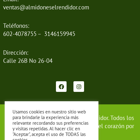
ventas@almidoneselrendidor.com
Teléfonos:
602-4078755 – 3146159945
Dirección:
Calle 26B No 26-04
F
I
a
n
c
s
e
t
b
a
o
g
Usamos cookies en nuestro sitio web
o
r
Copyright © 2020 Almidones el Rendidor. Todos los
para brindarle la experiencia más
k
a
relevante recordando sus preferencias
derechos reservados. | Diseñado con el corazón por
m
y visitas repetidas. Al hacer clic en
PisPos.
"Aceptar", acepta el uso de TODAS las
cookies.