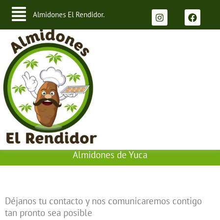
Menú
Ir
I
F
Almidones El Rendidor.
n
a
al
s
c
contenido
t
e
a
b
g
o
r
o
a
k
m
Almidones de Yuca
Déjanos tu contacto y nos comunicaremos contigo
tan pronto sea posible